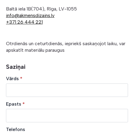
Baltā iela 1B(704), Rīga, LV-1055
info@akmensdizains.lv
+371 26 444 221
Otrdienās un ceturtdienās, iepriekš saskaņojot laiku, var
apskatīt materiālu paraugus
Saziņai
Vārds
*
Epasts
*
Telefons