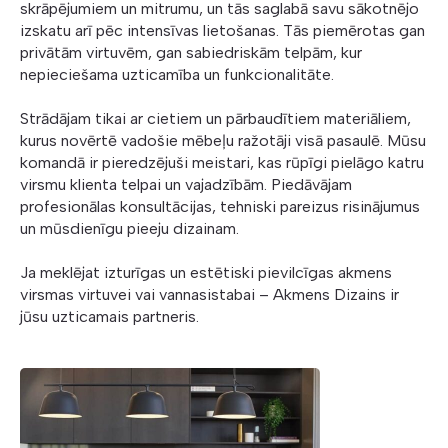
skrāpējumiem un mitrumu, un tās saglabā savu sākotnējo
izskatu arī pēc intensīvas lietošanas. Tās piemērotas gan
privātām virtuvēm, gan sabiedriskām telpām, kur
nepieciešama uzticamība un funkcionalitāte.
Strādājam tikai ar cietiem un pārbaudītiem materiāliem,
kurus novērtē vadošie mēbeļu ražotāji visā pasaulē. Mūsu
komandā ir pieredzējuši meistari, kas rūpīgi pielāgo katru
virsmu klienta telpai un vajadzībām. Piedāvājam
profesionālas konsultācijas, tehniski pareizus risinājumus
un mūsdienīgu pieeju dizainam.
Ja meklējat izturīgas un estētiski pievilcīgas akmens
virsmas virtuvei vai vannasistabai – Akmens Dizains ir
jūsu uzticamais partneris.