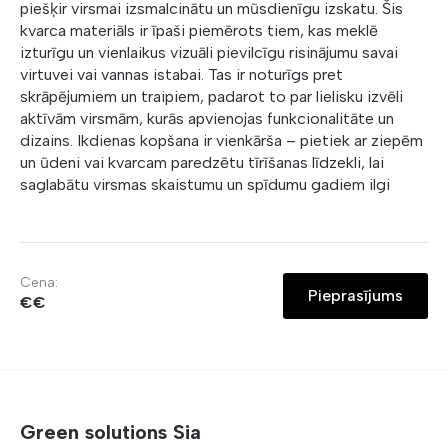
piešķir virsmai izsmalcinātu un mūsdienīgu izskatu. Šis
kvarca materiāls ir īpaši piemērots tiem, kas meklē
izturīgu un vienlaikus vizuāli pievilcīgu risinājumu savai
virtuvei vai vannas istabai. Tas ir noturīgs pret
skrāpējumiem un traipiem, padarot to par lielisku izvēli
aktīvām virsmām, kurās apvienojas funkcionalitāte un
dizains. Ikdienas kopšana ir vienkārša – pietiek ar ziepēm
un ūdeni vai kvarcam paredzētu tīrīšanas līdzekli, lai
saglabātu virsmas skaistumu un spīdumu gadiem ilgi
Cena:
Pieprasījums
€€
Green solutions Sia