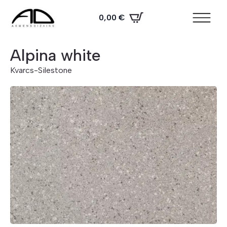
0,00
€
Alpina white
Kvarcs
-
Silestone