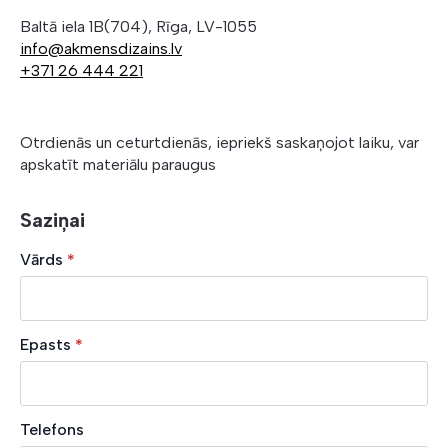
Baltā iela 1B(704), Rīga, LV-1055
info@akmensdizains.lv
+371 26 444 221
Otrdienās un ceturtdienās, iepriekš saskaņojot laiku, var
apskatīt materiālu paraugus
Saziņai
Vārds
*
Epasts
*
Telefons