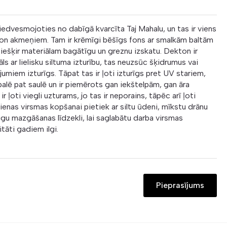
 iedvesmojoties no dabīgā kvarcīta Taj Mahalu, un tas ir viens
on akmeņiem. Tam ir krēmīgi bēšīgs fons ar smalkām baltām
iešķir materiālam bagātīgu un greznu izskatu. Dekton ir
āls ar lielisku siltuma izturību, tas neuzsūc šķidrumus vai
pējumiem izturīgs. Tāpat tas ir ļoti izturīgs pret UV stariem,
balē pat saulē un ir piemērots gan iekštelpām, gan āra
r ļoti viegli uzturams, jo tas ir neporains, tāpēc arī ļoti
dienas virsmas kopšanai pietiek ar siltu ūdeni, mīkstu drānu
igu mazgāšanas līdzekli, lai saglabātu darba virsmas
tāti gadiem ilgi.
Pieprasījums