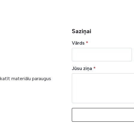
Saziņai
Vārds
*
Jūsu ziņa
*
skatīt materiālu paraugus