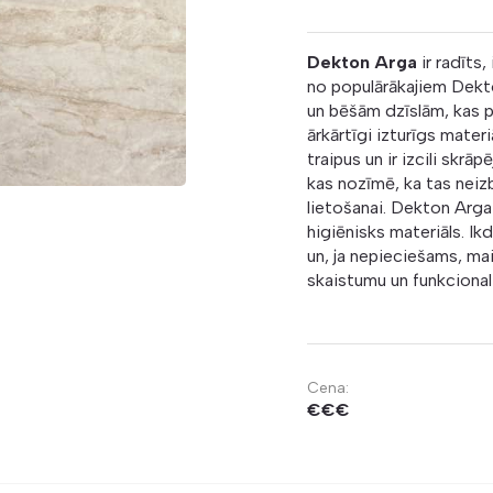
Dekton Arga
ir radīts,
no populārākajiem Dekt
un bēšām dzīslām, kas p
ārkārtīgi izturīgs materi
traipus un ir izcili skrā
kas nozīmē, ka tas neiz
lietošanai. Dekton Arga i
higiēnisks materiāls. Ik
un, ja nepieciešams, ma
skaistumu un funkcionali
Cena:
€€€