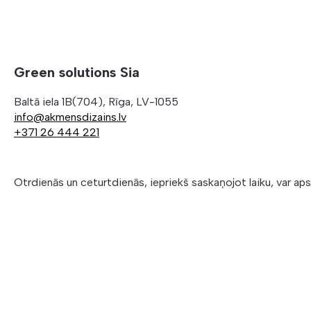
Green solutions Sia
Baltā iela 1B(704), Rīga, LV-1055
info@akmensdizains.lv
+371 26 444 221
Otrdienās un ceturtdienās, iepriekš saskaņojot laiku, var ap