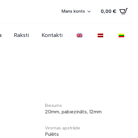
0,00
€
Mans konts
a
Raksti
Kontakti
Biezums:
20mm, pabiezināts, 12mm
Virsmas apstrāde:
Pulēts