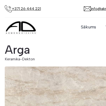
+371 26 444 221
info@akm
Sākums
Arga
Keramika
-
Dekton