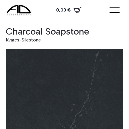
0,00
€
Charcoal Soapstone
Kvarcs
-
Silestone