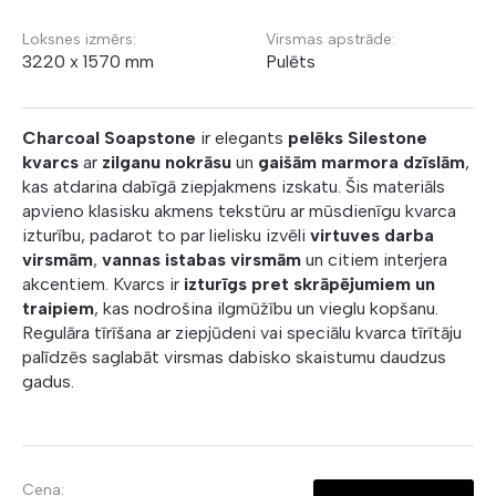
Loksnes izmērs:
Virsmas apstrāde:
3220 x 1570 mm
Pulēts
Charcoal Soapstone
ir elegants
pelēks Silestone
kvarcs
ar
zilganu nokrāsu
un
gaišām marmora dzīslām
,
kas atdarina dabīgā ziepjakmens izskatu. Šis materiāls
apvieno klasisku akmens tekstūru ar mūsdienīgu kvarca
izturību, padarot to par lielisku izvēli
virtuves darba
virsmām
,
vannas istabas virsmām
un citiem interjera
akcentiem. Kvarcs ir
izturīgs pret skrāpējumiem un
traipiem
, kas nodrošina ilgmūžību un vieglu kopšanu.
Regulāra tīrīšana ar ziepjūdeni vai speciālu kvarca tīrītāju
palīdzēs saglabāt virsmas dabisko skaistumu daudzus
gadus.
Cena: