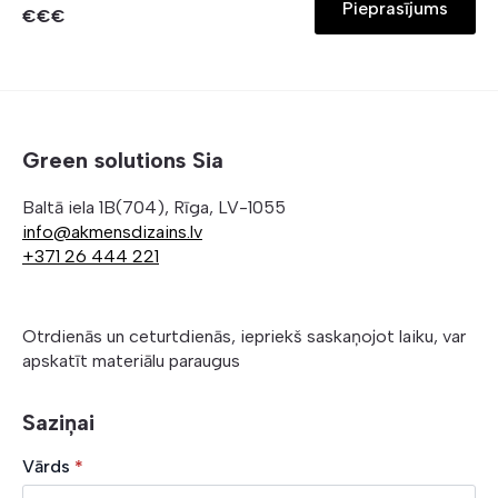
Pieprasījums
€€€
Green solutions Sia
Baltā iela 1B(704), Rīga, LV-1055
info@akmensdizains.lv
+371 26 444 221
Otrdienās un ceturtdienās, iepriekš saskaņojot laiku, var
apskatīt materiālu paraugus
Saziņai
Vārds
*