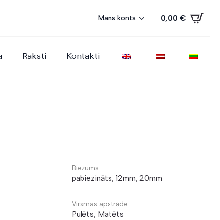
0,00
€
Mans konts
a
Raksti
Kontakti
Biezums:
pabiezināts, 12mm, 20mm
Virsmas apstrāde:
Pulēts, Matēts