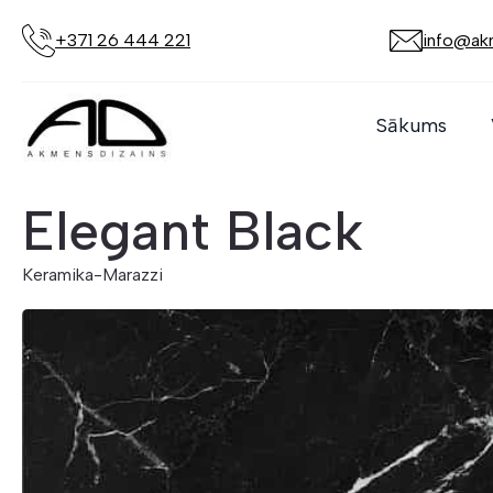
+371 26 444 221
info@akm
Sākums
Elegant Black
Keramika
-
Marazzi