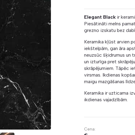
Elegant Black
ir keram
Piesātināti melns pamat
grezno izskatu bez dab
Keramika kļūst arvien po
iekštelpām, gan āra apst
neuzsūc šķidrumus un tra
un izturīga pret skrāpēj
skrāpējumiem. Tāpēc iet
virsmas. Ikdienas kopšan
maigu mazgāšanas līdzek
Keramika ir uzticama izv
ikdienas vajadzībām.
Cena: