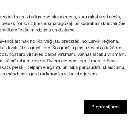
ir skaists un izturīgs dabisks akmens, kuru raksturo tumšs,
i pelēks fons, uz kura ir smaragdzaļi un sudrabaini kristāli. Šie
r granītam īpašu mirdzumu un dziļumu.
lvenokārt nāk no Norvēģijas, precīzāk, no Larvik reģiona,
stas kvalitātes granītiem. Šo granītu plaši izmanto dažādos
ktos, tostarp virtuves darba virsmām, vannas istabu virsmām,
, kā arī citiem dekoratīviem elementiem. Emerald Pearl
skats piešķir telpām elegantu un laika pārbaudītu skaistumu,
n mūsdienu, gan tradicionāla stila interjeriem.
Pieprasījums