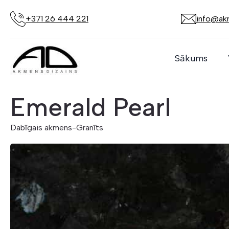
+371 26 444 221
info@akm
Sākums
Emerald Pearl
Dabīgais akmens
-
Granīts