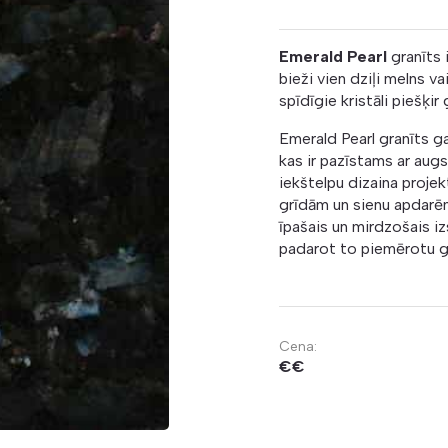
Emerald Pearl
granīts 
bieži vien dziļi melns va
spīdīgie kristāli piešķi
Emerald Pearl granīts ga
kas ir pazīstams ar aug
iekštelpu dizaina proje
grīdām un sienu apdarēm
īpašais un mirdzošais iz
padarot to piemērotu ga
Cena:
€€