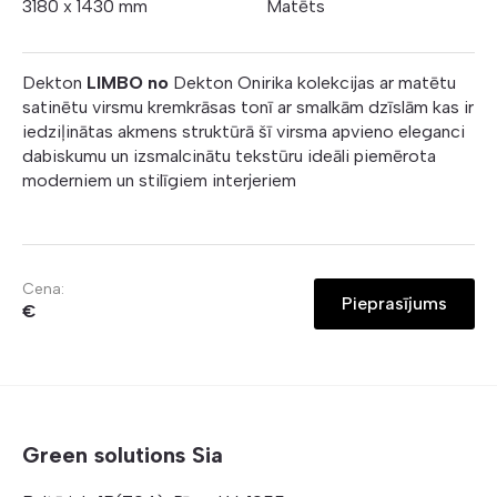
3180 x 1430 mm
Matēts
Dekton
LIMBO no
Dekton Onirika kolekcijas ar matētu
satinētu virsmu kremkrāsas tonī ar smalkām dzīslām kas ir
iedziļinātas akmens struktūrā šī virsma apvieno eleganci
dabiskumu un izsmalcinātu tekstūru ideāli piemērota
moderniem un stilīgiem interjeriem
Cena:
Pieprasījums
€
Green solutions Sia