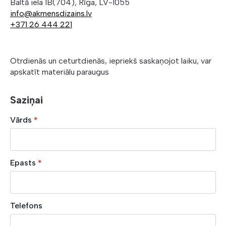
Baltā iela 1B(704), Rīga, LV-1055
info@akmensdizains.lv
+371 26 444 221
Otrdienās un ceturtdienās, iepriekš saskaņojot laiku, var
apskatīt materiālu paraugus
Saziņai
Vārds
*
Epasts
*
Telefons