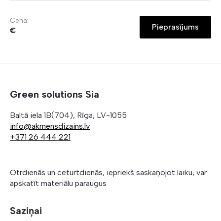
Cena:
Pieprasījums
€
Green solutions Sia
Baltā iela 1B(704), Rīga, LV-1055
info@akmensdizains.lv
+371 26 444 221
Otrdienās un ceturtdienās, iepriekš saskaņojot laiku, var
apskatīt materiālu paraugus
Saziņai