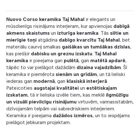
Nuovo Corso keramika Taj Mahal
ir elegants un
mūsdienīgs risinājums interjeram, kur apvienojas
dabīgā
akmens skaistums
un
izturīga keramika
. Tās
siltie un
mierīgie toņi
atgādina
dabīgo kvarcītu Taj Mahal
, bet
materiālu caurvij smalkas
gaišākas un tumšākas dzīslas
,
kas piešķir
dabisku un greznu izskatu
.
Taj Mahal
keramika
ir pieejama gan
pulētā
, gan
matētā apdarē
,
tāpēc to var pielāgot dažādām
dizaina vajadzībām
. Šī
keramika ir piemērota
sienām un grīdām
, un tā lieliski
iederas gan
modernā
, gan
klasiskā interjerā
.
Pateicoties
augstajai kvalitātei
un
estētiskajam
izskatam
, tā ir lieliska izvēle tiem, kas meklē
ilgmūžīgu
un vizuāli pievilcīgu risinājumu
virtuvēm, vannasistabām,
dzīvojamām telpām vai sabiedriskiem interjeriem.
Keramika ir pieejama
dažādos izmēros
, un to iespējams
pielāgot jebkuram projektam.