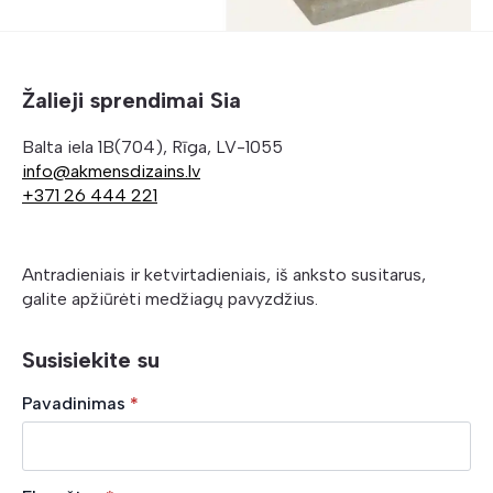
Žalieji sprendimai Sia
Balta iela 1B(704), Rīga, LV-1055
info@akmensdizains.lv
+371 26 444 221
Antradieniais ir ketvirtadieniais, iš anksto susitarus,
galite apžiūrėti medžiagų pavyzdžius.
Susisiekite su
Pavadinimas
*