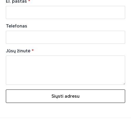
El. paštas
*
Telefonas
Jūsų žinutė
*
Siųsti adresu