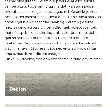
neįmanoma įbrėžti. Keraminiai paviršiai atlaiko aukštą
temperatūrą, todėl ant jų galima dėti karštus indus ir
prietaisus nerizikuojant juos sugadinti. Keramikoje nėra
porų, todėl paviršius nesugeria dėmių ir nekeičia spalvos,
todėl ilgai išlaiko estetinę išvaizdą. Keramiką galima
rinktis įvairių atspalvių ir tekstūrų, tiek poliruotos, tiek
matinės apdailos su skirtingomis tekstūromis, todėl ją
galima pritaikyti prie bet kokio interjero ir stiliaus.
Trūkumai
- Nepaisant savo kietumo, keramika gali būti
trapi ir lengvai lūžti, jei ant jos nukrenta sunkus daiktas
arba suduodamas didelis smūgis.
Tinka
- virtuvėms, vonios kambariams ir lauko paviršiams
Dekton