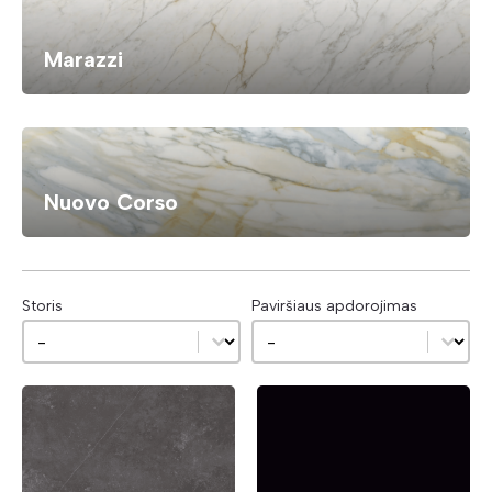
Marazzi
Nuovo Corso
Storis
Paviršiaus apdorojimas
Storis
Paviršiaus apdorojimas
Storis
Paviršiaus apdorojimas