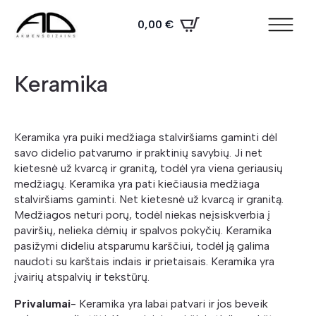
0,00
€
Keramika
Keramika yra puiki medžiaga stalviršiams gaminti dėl
savo didelio patvarumo ir praktinių savybių. Ji net
kietesnė už kvarcą ir granitą, todėl yra viena geriausių
medžiagų. Keramika yra pati kiečiausia medžiaga
stalviršiams gaminti. Net kietesnė už kvarcą ir granitą.
Medžiagos neturi porų, todėl niekas neįsiskverbia į
paviršių, nelieka dėmių ir spalvos pokyčių. Keramika
pasižymi dideliu atsparumu karščiui, todėl ją galima
naudoti su karštais indais ir prietaisais. Keramika yra
įvairių atspalvių ir tekstūrų.
Privalumai
- Keramika yra labai patvari ir jos beveik