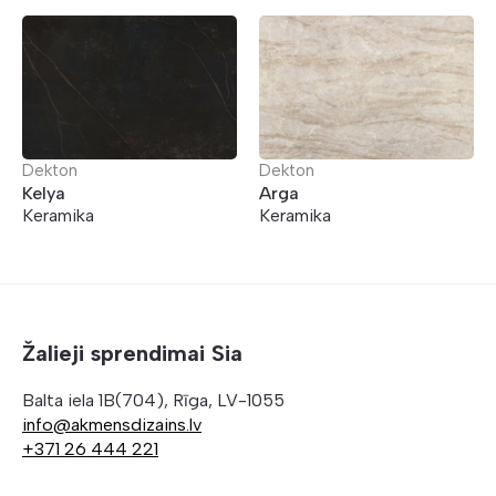
Dekton
Dekton
Kelya
Arga
Keramika
Keramika
Žalieji sprendimai Sia
Balta iela 1B(704), Rīga, LV-1055
info@akmensdizains.lv
+371 26 444 221