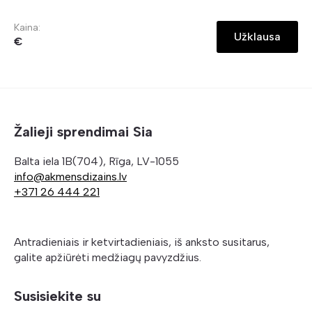
Kaina:
Užklausa
€
Žalieji sprendimai Sia
Balta iela 1B(704), Rīga, LV-1055
info@akmensdizains.lv
+371 26 444 221
Antradieniais ir ketvirtadieniais, iš anksto susitarus,
galite apžiūrėti medžiagų pavyzdžius.
Susisiekite su