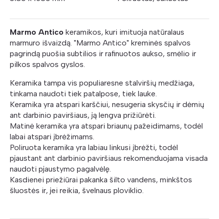
Marmo Antico
keramikos, kuri imituoja natūralaus
marmuro išvaizdą. "Marmo Antico" kreminės spalvos
pagrindą puošia subtilios ir rafinuotos aukso, smėlio ir
pilkos spalvos gyslos.
Keramika tampa vis populiaresne stalviršių medžiaga,
tinkama naudoti tiek patalpose, tiek lauke.
Keramika yra atspari karščiui, nesugeria skysčių ir dėmių
ant darbinio paviršiaus, ją lengva prižiūrėti.
Matinė keramika yra atspari briaunų pažeidimams, todėl
labai atspari įbrėžimams.
Poliruota keramika yra labiau linkusi įbrėžti, todėl
pjaustant ant darbinio paviršiaus rekomenduojama visada
naudoti pjaustymo pagalvėlę.
Kasdienei priežiūrai pakanka šilto vandens, minkštos
šluostės ir, jei reikia, švelnaus ploviklio.