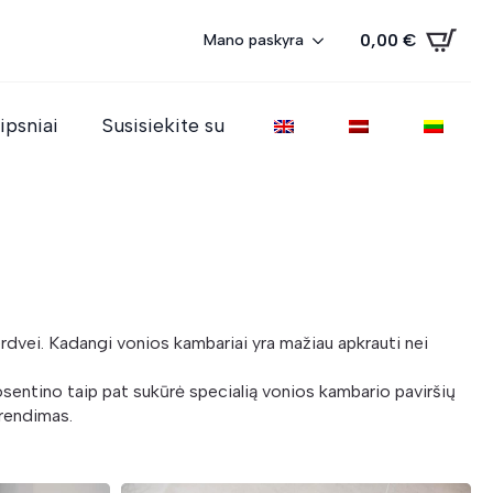
0,00
€
Mano paskyra
ipsniai
Susisiekite su
erdvei. Kadangi vonios kambariai yra mažiau apkrauti nei
osentino taip pat sukūrė specialią vonios kambario paviršių
prendimas.