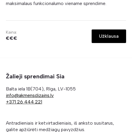
maksimalaus funkcionalumo viename sprendime.
Kaina:
Užklausa
€€€
Žalieji sprendimai Sia
Balta iela 1B(704), Rīga, LV-1055
info@akmensdizains.lv
+371 26 444 221
Antradieniais ir ketvirtadieniais, iš anksto susitarus,
galite apžiūrėti medžiagų pavyzdžius.