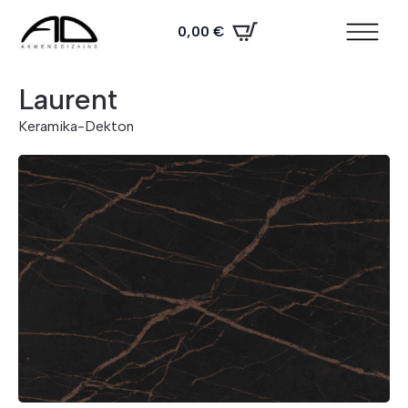
0,00
€
Laurent
Keramika
-
Dekton