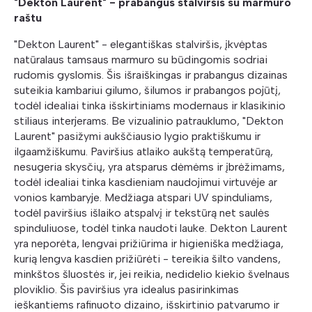
"Dekton Laurent" - prabangus stalviršis su marmuro
raštu
"Dekton Laurent" - elegantiškas stalviršis, įkvėptas
natūralaus tamsaus marmuro su būdingomis sodriai
rudomis gyslomis. Šis išraiškingas ir prabangus dizainas
suteikia kambariui gilumo, šilumos ir prabangos pojūtį,
todėl idealiai tinka išskirtiniams modernaus ir klasikinio
stiliaus interjerams. Be vizualinio patrauklumo, "Dekton
Laurent" pasižymi aukščiausio lygio praktiškumu ir
ilgaamžiškumu. Paviršius atlaiko aukštą temperatūrą,
nesugeria skysčių, yra atsparus dėmėms ir įbrėžimams,
todėl idealiai tinka kasdieniam naudojimui virtuvėje ar
vonios kambaryje. Medžiaga atspari UV spinduliams,
todėl paviršius išlaiko atspalvį ir tekstūrą net saulės
spinduliuose, todėl tinka naudoti lauke. Dekton Laurent
yra neporėta, lengvai prižiūrima ir higieniška medžiaga,
kurią lengva kasdien prižiūrėti - tereikia šilto vandens,
minkštos šluostės ir, jei reikia, nedidelio kiekio švelnaus
ploviklio. Šis paviršius yra idealus pasirinkimas
ieškantiems rafinuoto dizaino, išskirtinio patvarumo ir