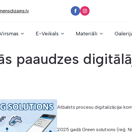
ensdizains.lv
Virsmas
E-Veikals
Materiāli
Galerij
ās paaudzes digitālā
Atbalsts procesu digitalizācijai ko
2025 gadā Green solutions (reģ. N