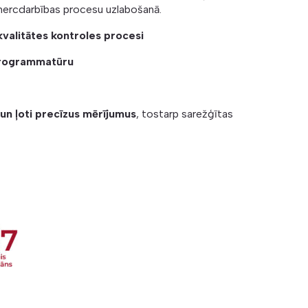
mercdarbības procesu uzlabošanā.
kvalitātes kontroles procesi
 programmatūru
 un ļoti precīzus mērījumus
, tostarp sarežģītas