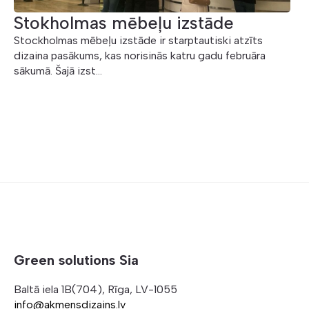
Stokholmas mēbeļu izstāde
Stockholmas mēbeļu izstāde ir starptautiski atzīts
dizaina pasākums, kas norisinās katru gadu februāra
sākumā. Šajā izst...
Green solutions Sia
Baltā iela 1B(704), Rīga, LV-1055
info@akmensdizains.lv