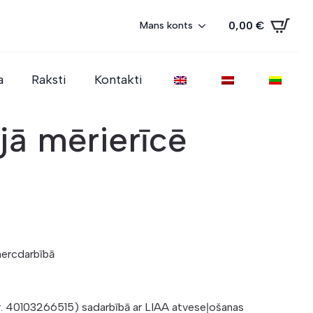
0,00
€
Mans konts
a
Raksti
Kontakti
jā mērierīcē
mercdarbībā
r. 40103266515) sadarbībā ar LIAA atveseļošanas