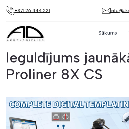
+371 26 444 221
info@akm
Sākums
Ieguldījums jaunāk
Proliner 8X CS