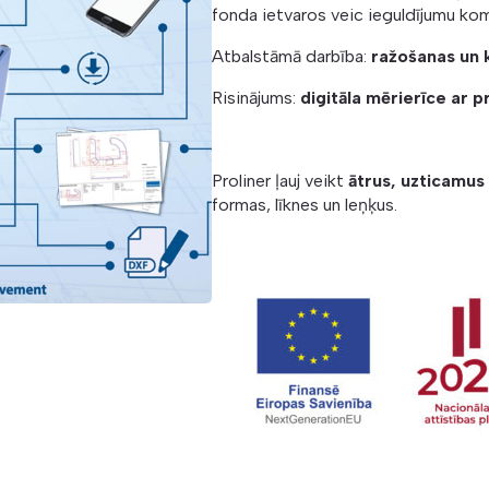
fonda ietvaros veic ieguldījumu ko
Atbalstāmā darbība:
ražošanas un 
Risinājums:
digitāla mērierīce ar
Proliner ļauj veikt
ātrus, uzticamus
formas, līknes un leņķus.