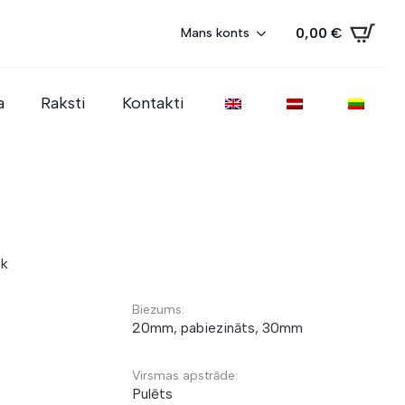
0,00
€
Mans konts
a
Raksti
Kontakti
ck
Biezums:
20mm, pabiezināts, 30mm
Virsmas apstrāde:
Pulēts