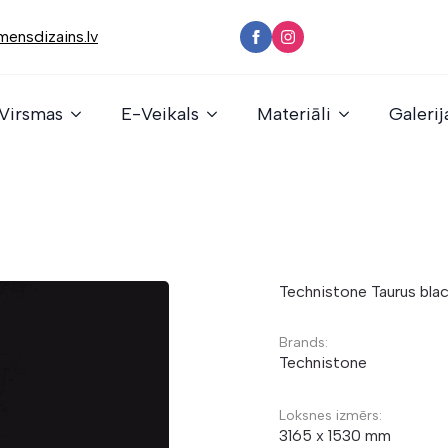
ensdizains.lv
Virsmas
E-Veikals
Materiāli
Galerij
Technistone Taurus bla
Brands:
Technistone
Loksnes izmērs:
3165 x 1530 mm