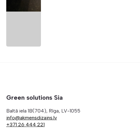
Green solutions Sia
Baltā iela 1B(704), Rīga, LV-1055
info@akmensdizains.lv
+371 26 444 221