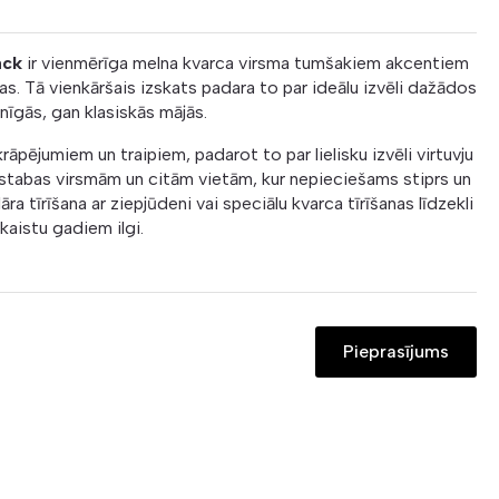
ack
ir vienmērīga melna kvarca virsma tumšakiem akcentiem
s. Tā vienkāršais izskats padara to par ideālu izvēli dažādos
nīgās, gan klasiskās mājās.
krāpējumiem un traipiem, padarot to par lielisku izvēli virtuvju
stabas virsmām un citām vietām, kur nepieciešams stiprs un
āra tīrīšana ar ziepjūdeni vai speciālu kvarca tīrīšanas līdzekli
kaistu gadiem ilgi.
Pieprasījums