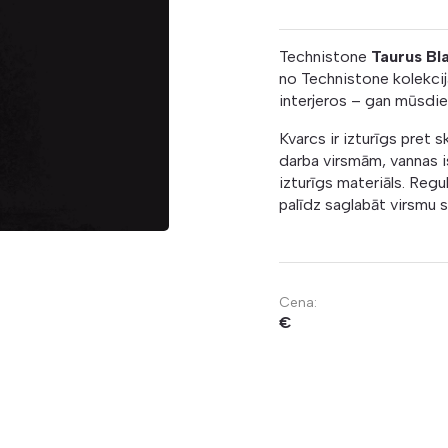
Technistone
Taurus Bl
no Technistone kolekcija
interjeros – gan mūsdie
Kvarcs ir izturīgs pret s
darba virsmām, vannas i
izturīgs materiāls. Regul
palīdz saglabāt virsmu s
Cena:
€