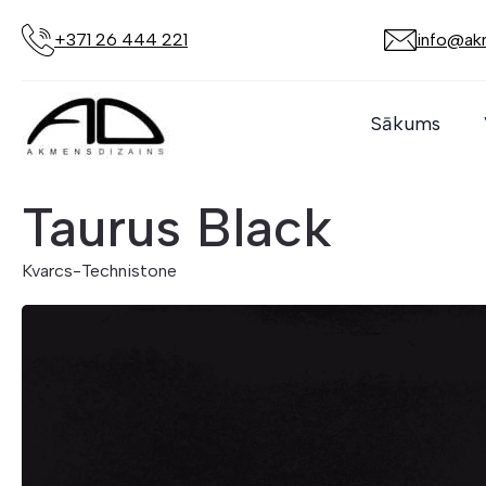
+371 26 444 221
info@akm
Sākums
Taurus Black
Kvarcs
-
Technistone