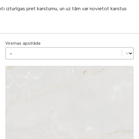
oti izturīgas pret karstumu, un uz tām var novietot karstus
Virsmas apstrāde
Virsmas apstrāde
Virsmas apstrāde