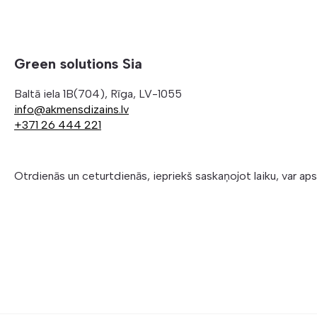
Green solutions Sia
Baltā iela 1B(704), Rīga, LV-1055
info@akmensdizains.lv
+371 26 444 221
Otrdienās un ceturtdienās, iepriekš saskaņojot laiku, var ap