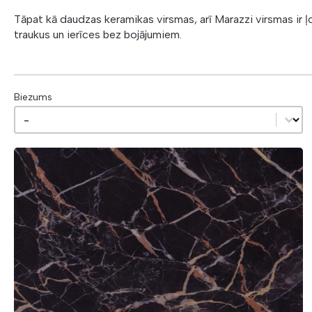
Tāpat kā daudzas keramikas virsmas, arī Marazzi virsmas ir ļ
traukus un ierīces bez bojājumiem.
Biezums
Biezums
Biezums