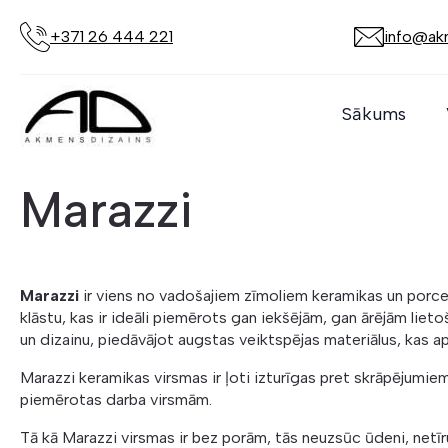
+371 26 444 221
info@akm
Sākums
Marazzi
Marazzi
ir viens no vadošajiem zīmoliem keramikas un porcel
klāstu, kas ir ideāli piemērots gan iekšējām, gan ārējām lieto
un dizainu, piedāvājot augstas veiktspējas materiālus, kas ap
Marazzi keramikas virsmas ir ļoti izturīgas pret skrāpējumie
piemērotas darba virsmām.
Tā kā Marazzi virsmas ir bez porām, tās neuzsūc ūdeni, netīru