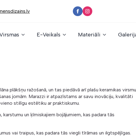
ensdizains.lv
Virsmas
E-Veikals
Materiāli
Galerij
āna plākšņu ražošanā, un tas piedāvā arī plašu keramikas virsm
šanas jomām. Marazzi ir atpazīstams ar savu inovāciju, kvalitāti
vieno stilīgu estētiku ar praktiskumu.
m, karstumu un ķīmiskajiem bojājumiem, kas padara tās
mus vai traipus, kas padara tās viegli tīrāmas un ilgtspējīgas.