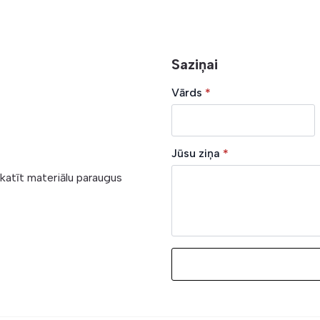
Saziņai
Vārds
*
Jūsu ziņa
*
skatīt materiālu paraugus