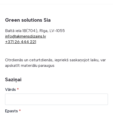
Green solutions Sia
Baltā iela 1B(704), Rīga, LV-1055
info@akmensdizains.lv
+371 26 444 221
Otrdienās un ceturtdienās, iepriekš saskaņojot laiku, var
apskatīt materiālu paraugus
Saziņai
Vārds
*
Epasts
*