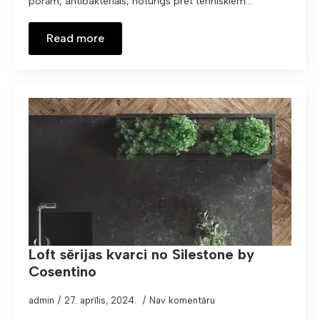
porām, antibakteriāls, noturīgs pret tehniskiem…
Read more
Loft sērijas kvarci no Silestone by
Cosentino
admin
27. aprīlis, 2024.
Nav komentāru