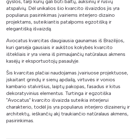
gyslos, tarp kurių gali būti baltų, auksinių ir rusvų
atspalvių. Dėl unikalios šio kvarcito išvaizdos jis yra
populiarus pasirinkimas įvairiems interjero dizaino
projektams, suteikiantis patalpoms egzotišką ir
elegantišką išvaizdą.
Avocatus kvarcitas daugiausia gaunamas iš Brazilijos,
kuri garsėja gausiais ir aukštos kokybės kvarcito
ištekliais ir yra viena iš pirmaujančių natūralaus akmens
kasėjų ir eksportuotojų pasaulyje.
Šis kvarcitas plačiai naudojamas įvairiuose projektuose,
įskaitant grindų ir sienų apdailą, virtuvės ir vonios
kambario stalviršius, laiptų pakopas, fasadus ir kitus
dekoratyvinius elementus. Turtinga ir egzotiška
"Avocatus" kvarcito išvaizda suteikia interjerui
charakterio, todėl jis yra populiarus interjero dizainerių ir
architektų, ieškančių akį traukiančio natūralaus akmens,
pasirinkimas.