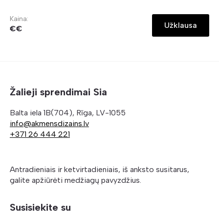
Kaina:
Užklausa
€€
Žalieji sprendimai Sia
Balta iela 1B(704), Rīga, LV-1055
info@akmensdizains.lv
+371 26 444 221
Antradieniais ir ketvirtadieniais, iš anksto susitarus,
galite apžiūrėti medžiagų pavyzdžius.
Susisiekite su