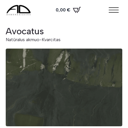
0,00
€
Avocatus
Natūralus akmuo
-
Kvarcitas