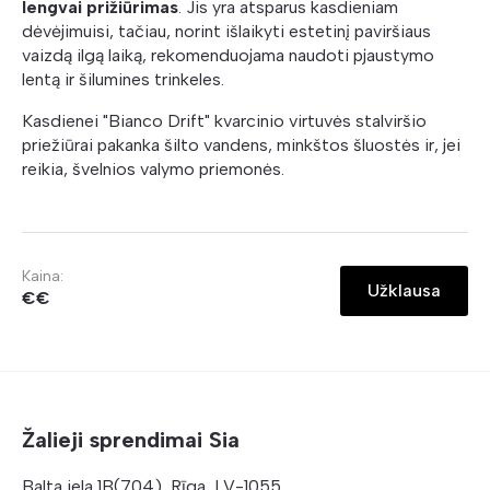
lengvai prižiūrimas
. Jis yra atsparus kasdieniam
dėvėjimuisi, tačiau, norint išlaikyti estetinį paviršiaus
vaizdą ilgą laiką, rekomenduojama naudoti pjaustymo
lentą ir šilumines trinkeles.
Kasdienei "Bianco Drift" kvarcinio virtuvės stalviršio
priežiūrai pakanka šilto vandens, minkštos šluostės ir, jei
reikia, švelnios valymo priemonės.
Kaina:
Užklausa
€€
Žalieji sprendimai Sia
Balta iela 1B(704), Rīga, LV-1055