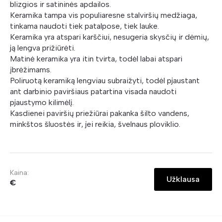
blizgios ir satininės apdailos.
Keramika tampa vis populiaresne stalviršių medžiaga,
tinkama naudoti tiek patalpose, tiek lauke.
Keramika yra atspari karščiui, nesugeria skysčių ir dėmių,
ją lengva prižiūrėti.
Matinė keramika yra itin tvirta, todėl labai atspari
įbrėžimams.
Poliruotą keramiką lengviau subraižyti, todėl pjaustant
ant darbinio paviršiaus patartina visada naudoti
pjaustymo kilimėlį.
Kasdienei paviršių priežiūrai pakanka šilto vandens,
minkštos šluostės ir, jei reikia, švelnaus ploviklio.
Kaina:
Užklausa
€