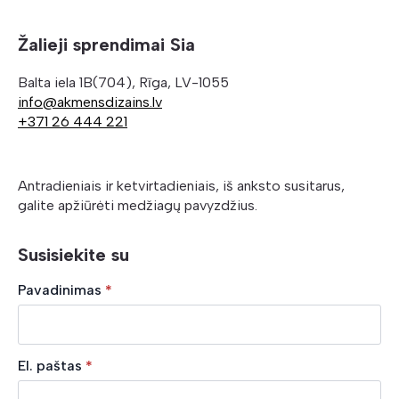
Žalieji sprendimai Sia
Balta iela 1B(704), Rīga, LV-1055
info@akmensdizains.lv
+371 26 444 221
Antradieniais ir ketvirtadieniais, iš anksto susitarus,
galite apžiūrėti medžiagų pavyzdžius.
Susisiekite su
Pavadinimas
*
El. paštas
*