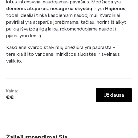
kitus intensyviai naudojamus paviršius. Medžiaga yra
dėmėms atsparus
,
nesugeria skysčių
ir yra
Higienos
,
todėl idealiai tinka kasdieniam naudojimui. Kvarciniai
paviršiai yra atsparūs įbrėžimams, tačiau, norint išlaikyti
puikią išvaizdą ilgą laiką, rekomenduojama naudoti
pjaustymo lentą.
Kasdienė kvarco stalviršių priežiūra yra paprasta -
tereikia šilto vandens, minkštos šluostės ir švelnaus
valiklio.
Kaina:
Užklausa
€€
Žalieji sprendimai Sia