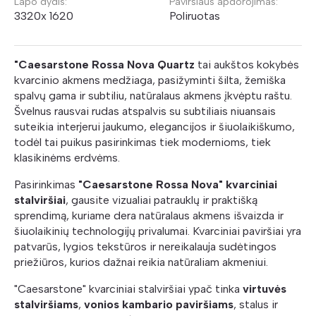
Lapo dydis:
Paviršiaus apdorojimas:
3320x 1620
Poliruotas
"Caesarstone Rossa Nova Quartz
tai aukštos kokybės
kvarcinio akmens medžiaga, pasižyminti šilta, žemiška
spalvų gama ir subtiliu, natūralaus akmens įkvėptu raštu.
Švelnus rausvai rudas atspalvis su subtiliais niuansais
suteikia interjerui jaukumo, elegancijos ir šiuolaikiškumo,
todėl tai puikus pasirinkimas tiek modernioms, tiek
klasikinėms erdvėms.
Pasirinkimas
"Caesarstone Rossa Nova" kvarciniai
stalviršiai
, gausite vizualiai patrauklų ir praktišką
sprendimą, kuriame dera natūralaus akmens išvaizda ir
šiuolaikinių technologijų privalumai. Kvarciniai paviršiai yra
patvarūs, lygios tekstūros ir nereikalauja sudėtingos
priežiūros, kurios dažnai reikia natūraliam akmeniui.
"Caesarstone" kvarciniai stalviršiai ypač tinka
virtuvės
stalviršiams
,
vonios kambario paviršiams
, stalus ir