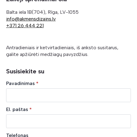
Balta iela 1B(704), Rīga, LV-1055
info@akmensdizains.lv
+371 26 444 221
Antradieniais ir ketvirtadieniais, iš anksto susitarus,
galite apžiūrėti medžiagų pavyzdžius.
Susisiekite su
Pavadinimas
*
El. paštas
*
Telefonas