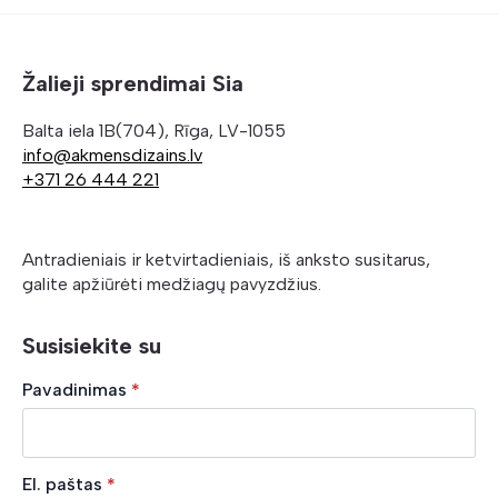
Žalieji sprendimai Sia
Balta iela 1B(704), Rīga, LV-1055
info@akmensdizains.lv
+371 26 444 221
Antradieniais ir ketvirtadieniais, iš anksto susitarus,
galite apžiūrėti medžiagų pavyzdžius.
Susisiekite su
Pavadinimas
*
El. paštas
*