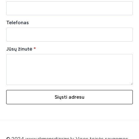
Telefonas
Jūsų žinutė
*
Siųsti adresu
© 2024 www.akmensdizains.lv. Visos teisės saugomos.