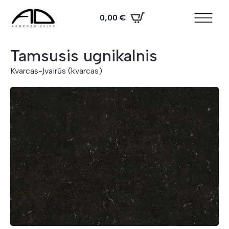
0,00
€
Tamsusis ugnikalnis
Kvarcas
-
Įvairūs (kvarcas)