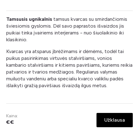
Tamsusis ugnikalnis
tamsus kvarcas su smirdančiomis
šviesiomis gyslomis. Dėl savo paprastos išvaizdos jis
puikiai tinka įvairiems interjerams - nuo šiuolaikinio iki
klasikinio.
Kvarcas yra atsparus įbrėžimams ir dėmėms, todėl tai
puikus pasirinkimas virtuvės stalviršiams, vonios
kambario stalviršiams ir kitiems paviršiams, kuriems reikia
patvarios ir tvarios medžiagos. Reguliarus valymas
muiluotu vandeniu arba specialiu kvarco valikliu padės
išlaikyti gražią paviršiaus išvaizdą ilgus metus.
Kaina:
Užklausa
€€