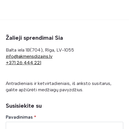
Žalieji sprendimai Sia
Balta iela 1B(704), Rīga, LV-1055
info@akmensdizains.lv
+371 26 444 221
Antradieniais ir ketvirtadieniais, iš anksto susitarus,
galite apžiūrėti medžiagų pavyzdžius.
Susisiekite su
Pavadinimas
*