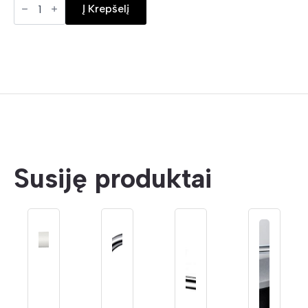
Andano
Į Krepšelį
340/180
U
kiekis
Susiję produktai