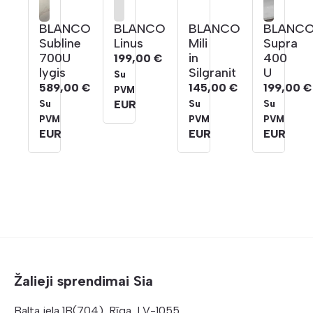
BLANCO
BLANCO
BLANCO
BLANC
Subline
Linus
Mili
Supra
700U
in
400
199,00
€
lygis
Silgranit
U
Su
589,00
€
145,00
€
199,00
€
PVM
EUR
Su
Su
Su
PVM
PVM
PVM
EUR
EUR
EUR
Žalieji sprendimai Sia
Balta iela 1B(704), Rīga, LV-1055