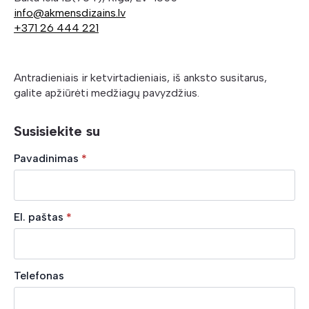
info@akmensdizains.lv
+371 26 444 221
Antradieniais ir ketvirtadieniais, iš anksto susitarus,
galite apžiūrėti medžiagų pavyzdžius.
Susisiekite su
Pavadinimas
*
El. paštas
*
Telefonas