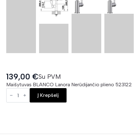
139,00
€
Su PVM
Maišytuvas BLANCO Lanora Nerūdijančio plieno 523122
BLANCO
Lanora
Į Krepšelį
kiekis