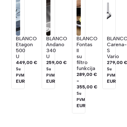
BLANCO
BLANCO
BLANCO
BLANC
Etagon
Andano
Fontas
Carena-
500
340
II
S
U
U
su
Vario
filtro
449,00
€
259,00
€
279,00
funkcija
Su
Su
Su
289,00
€
PVM
PVM
PVM
-
EUR
EUR
EUR
355,00
€
Kainų
Su
intervalas:
PVM
Nuo
EUR
289,00 €
iki
355,00 €