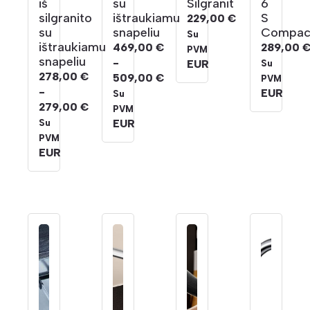
iš
su
Silgranit
6
silgranito
ištraukiamu
S
229,00
€
su
snapeliu
Compac
Su
ištraukiamu
469,00
€
289,00
PVM
snapeliu
-
EUR
Su
278,00
€
509,00
€
PVM
-
Kainų
EUR
Su
279,00
€
intervalas:
PVM
Kainų
Nuo
EUR
Su
intervalas:
469,00 €
PVM
Nuo
EUR
iki
278,00 €
509,00 €
iki
279,00 €