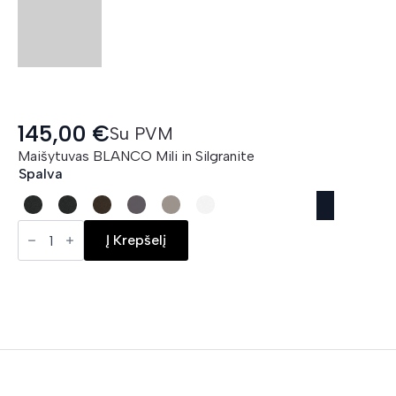
145,00
€
Su PVM
Maišytuvas BLANCO Mili in Silgranite
Spalva
BLANCO
Mili
Į Krepšelį
Silgranit
krāsā
kiekis