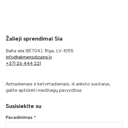
Žalieji sprendimai Sia
Balta iela 1B(704), Rīga, LV-1055
info@akmensdizains.lv
+371 26 444 221
Antradieniais ir ketvirtadieniais, iš anksto susitarus,
galite apžiūrėti medžiagų pavyzdžius.
Susisiekite su
Pavadinimas
*