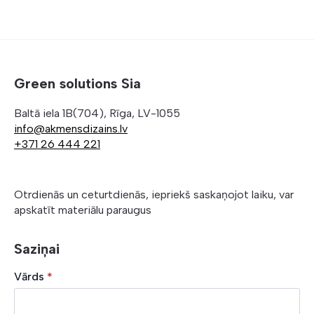
Green solutions Sia
Baltā iela 1B(704), Rīga, LV-1055
info@akmensdizains.lv
+371 26 444 221
Otrdienās un ceturtdienās, iepriekš saskaņojot laiku, var
apskatīt materiālu paraugus
Saziņai
Vārds
*