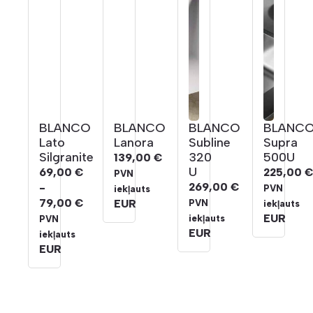
BLANCO
BLANCO
BLANCO
BLANC
Lato
Lanora
Subline
Supra
Silgranite
320
500U
139,00
€
U
69,00
€
225,00
PVN
269,00
€
-
PVN
iekļauts
79,00
€
EUR
PVN
iekļauts
Cenu
EUR
iekļauts
PVN
diapazons:
EUR
iekļauts
69,00 €
EUR
līdz
79,00 €