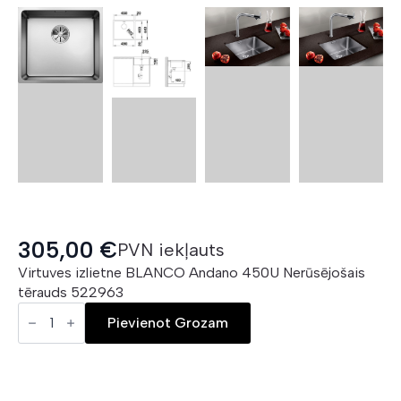
305,00
€
PVN iekļauts
Virtuves izlietne BLANCO Andano 450U Nerūsējošais
tērauds 522963
BLANCO
Andano
Pievienot Grozam
450
U
daudzums