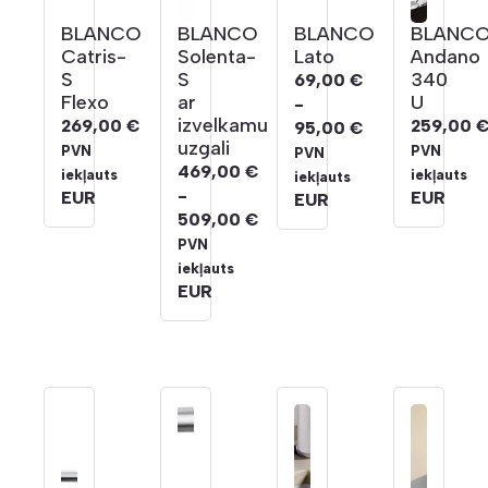
BLANCO
BLANCO
BLANCO
BLANC
Catris-
Solenta-
Lato
Andano
S
S
340
69,00
€
Flexo
ar
U
-
izvelkamu
269,00
€
259,00
95,00
€
uzgali
Cenu
PVN
PVN
PVN
469,00
€
diapazons:
iekļauts
iekļauts
iekļauts
-
EUR
EUR
69,00 €
EUR
509,00
€
līdz
Cenu
PVN
95,00 €
diapazons:
iekļauts
469,00 €
EUR
līdz
509,00 €