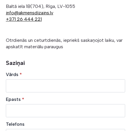
Baltā iela 1B(704), Rīga, LV-1055
info@akmensdizains.lv
+371 26 444 221
Otrdienās un ceturtdienās, iepriekš saskaņojot laiku, var
apskatīt materiālu paraugus
Saziņai
Vārds
*
Epasts
*
Telefons