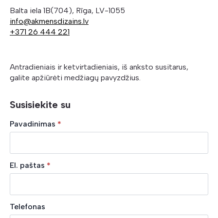
Balta iela 1B(704), Rīga, LV-1055
info@akmensdizains.lv
+371 26 444 221
Antradieniais ir ketvirtadieniais, iš anksto susitarus,
galite apžiūrėti medžiagų pavyzdžius.
Susisiekite su
Pavadinimas
*
El. paštas
*
Telefonas