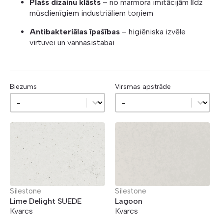
Plašs dizainu klāsts
– no marmora imitācijām līdz
mūsdienīgiem industriāliem toņiem
Antibakteriālas īpašības
– higiēniska izvēle
virtuvei un vannasistabai
Biezums
Virsmas apstrāde
Biezums
Virsmas apstrāde
Biezums
Virsmas apstrāde
Silestone
Silestone
Lime Delight SUEDE
Lagoon
Kvarcs
Kvarcs