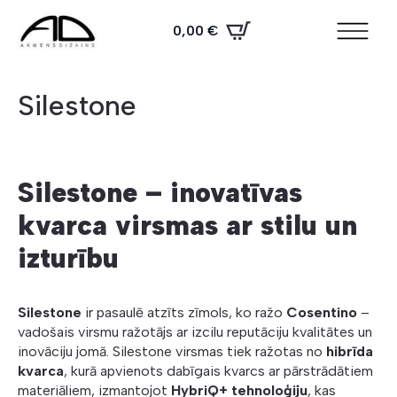
0,00
€
Silestone
Silestone – inovatīvas
kvarca virsmas ar stilu un
izturību
Silestone
ir pasaulē atzīts zīmols, ko ražo
Cosentino
–
vadošais virsmu ražotājs ar izcilu reputāciju kvalitātes un
inovāciju jomā. Silestone virsmas tiek ražotas no
hibrīda
kvarca
, kurā apvienots dabīgais kvarcs ar pārstrādātiem
materiāliem, izmantojot
HybriQ+ tehnoloģiju
, kas