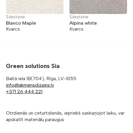
Silestone
Silestone
Blanco Maple
Alpina white
Kvarcs
Kvarcs
Green solutions Sia
Baltā iela 1B(704), Rīga, LV-1055
info@akmensdizains.lv
+371 26 444 221
Otrdienās un ceturtdienās, iepriekš saskaņojot laiku, var
apskatīt materiālu paraugus