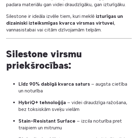
padara materiālu gan videi draudzīgāku, gan izturīgāku.
Silestone ir ideāla izvēle tiem, kuri meklē
izturīgas un
dizainiski izteiksmīgas kvarca virsmas virtuvei
,
vannasistabai vai citām dzīvojamām telpām.
Silestone virsmu
priekšrocības:
Līdz 90% dabīgā kvarca saturs
– augsta cietība
un noturība
HybriQ+ tehnoloģija
– videi draudzīga ražošana,
bez toksiskām sveķu vielām
Stain-Resistant Surface
– izcila noturība pret
traipiem un mitrumu