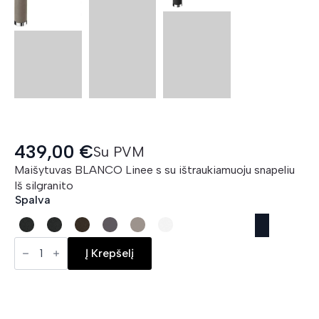
439,00
€
Su PVM
Maišytuvas BLANCO Linee s su ištraukiamuoju snapeliu
Iš silgranito
Spalva
BLANCO
Linee
Į Krepšelį
S
ar
izvelkamu
uzgali
kiekis