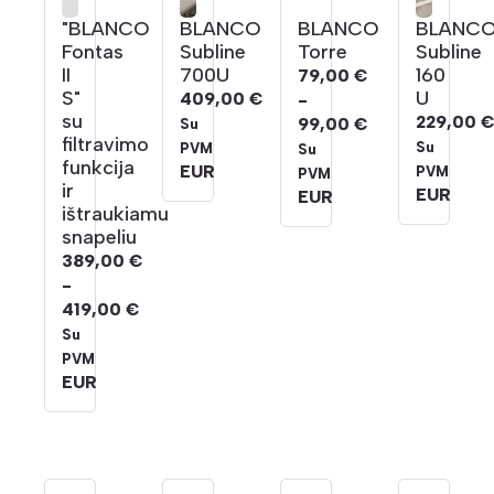
"BLANCO
BLANCO
BLANCO
BLANC
Fontas
Subline
Torre
Subline
II
700U
160
79,00
€
S"
U
409,00
€
-
su
229,00
99,00
€
Su
filtravimo
Kainų
Su
PVM
Su
funkcija
EUR
intervalas:
PVM
PVM
ir
EUR
Nuo
EUR
ištraukiamu
79,00 €
snapeliu
iki
389,00
€
99,00 €
-
419,00
€
Kainų
Su
intervalas:
PVM
Nuo
EUR
389,00 €
iki
419,00 €