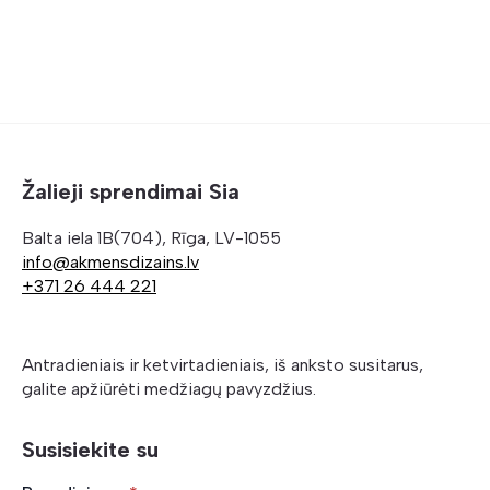
Žalieji sprendimai Sia
Balta iela 1B(704), Rīga, LV-1055
info@akmensdizains.lv
+371 26 444 221
Antradieniais ir ketvirtadieniais, iš anksto susitarus,
galite apžiūrėti medžiagų pavyzdžius.
Susisiekite su